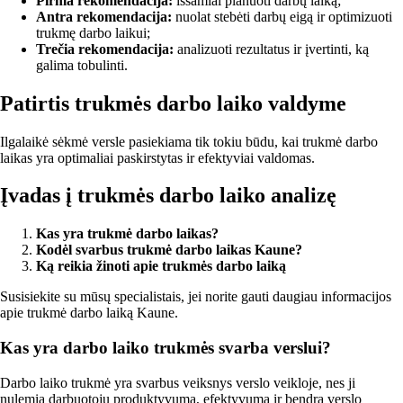
Pirma rekomendacija:
išsamiai planuoti darbų laiką;
Antra rekomendacija:
nuolat stebėti darbų eigą ir optimizuoti
trukmę darbo laikui;
Trečia rekomendacija:
analizuoti rezultatus ir įvertinti, ką
galima tobulinti.
Patirtis trukmės darbo laiko valdyme
Ilgalaikė sėkmė versle pasiekiama tik tokiu būdu, kai trukmė darbo
laikas yra optimaliai paskirstytas ir efektyviai valdomas.
Įvadas į trukmės darbo laiko analizę
Kas yra trukmė darbo laikas?
Kodėl svarbus trukmė darbo laikas Kaune?
Ką reikia žinoti apie trukmės darbo laiką
Susisiekite su mūsų specialistais, jei norite gauti daugiau informacijos
apie trukmė darbo laiką Kaune.
Kas yra darbo laiko trukmės svarba verslui?
Darbo laiko trukmė yra svarbus veiksnys verslo veikloje, nes ji
nulemia darbuotojų produktyvumą, efektyvumą ir bendrą verslo