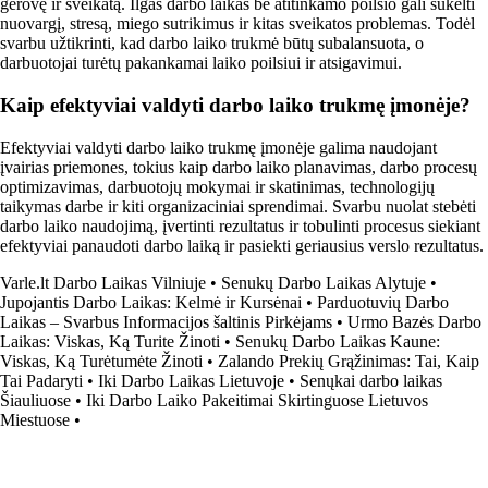
gerovę ir sveikatą. Ilgas darbo laikas be atitinkamo poilsio gali sukelti
nuovargį, stresą, miego sutrikimus ir kitas sveikatos problemas. Todėl
svarbu užtikrinti, kad darbo laiko trukmė būtų subalansuota, o
darbuotojai turėtų pakankamai laiko poilsiui ir atsigavimui.
Kaip efektyviai valdyti darbo laiko trukmę įmonėje?
Efektyviai valdyti darbo laiko trukmę įmonėje galima naudojant
įvairias priemones, tokius kaip darbo laiko planavimas, darbo procesų
optimizavimas, darbuotojų mokymai ir skatinimas, technologijų
taikymas darbe ir kiti organizaciniai sprendimai. Svarbu nuolat stebėti
darbo laiko naudojimą, įvertinti rezultatus ir tobulinti procesus siekiant
efektyviai panaudoti darbo laiką ir pasiekti geriausius verslo rezultatus.
Varle.lt Darbo Laikas Vilniuje
•
Senukų Darbo Laikas Alytuje
•
Jupojantis Darbo Laikas: Kelmė ir Kursėnai
•
Parduotuvių Darbo
Laikas – Svarbus Informacijos šaltinis Pirkėjams
•
Urmo Bazės Darbo
Laikas: Viskas, Ką Turite Žinoti
•
Senukų Darbo Laikas Kaune:
Viskas, Ką Turėtumėte Žinoti
•
Zalando Prekių Grąžinimas: Tai, Kaip
Tai Padaryti
•
Iki Darbo Laikas Lietuvoje
•
Senųkai darbo laikas
Šiauliuose
•
Iki Darbo Laiko Pakeitimai Skirtinguose Lietuvos
Miestuose
•