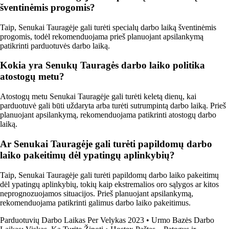
šventinėmis progomis?
Taip, Senukai Tauragėje gali turėti specialų darbo laiką šventinėmis
progomis, todėl rekomenduojama prieš planuojant apsilankymą
patikrinti parduotuvės darbo laiką.
Kokia yra Senukų Tauragės darbo laiko politika
atostogų metu?
Atostogų metu Senukai Tauragėje gali turėti keletą dienų, kai
parduotuvė gali būti uždaryta arba turėti sutrumpintą darbo laiką. Prieš
planuojant apsilankymą, rekomenduojama patikrinti atostogų darbo
laiką.
Ar Senukai Tauragėje gali turėti papildomų darbo
laiko pakeitimų dėl ypatingų aplinkybių?
Taip, Senukai Tauragėje gali turėti papildomų darbo laiko pakeitimų
dėl ypatingų aplinkybių, tokių kaip ekstremalios oro sąlygos ar kitos
neprognozuojamos situacijos. Prieš planuojant apsilankymą,
rekomenduojama patikrinti galimus darbo laiko pakeitimus.
Parduotuvių Darbo Laikas Per Velykas 2023
•
Urmo Bazės Darbo