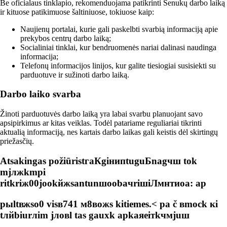
Be oficialaus tinklapio, rekomenduojama patikrinti Senukų darbo laiką
ir kituose patikimuose šaltiniuose, tokiuose kaip:
Naujienų portalai, kurie gali paskelbti svarbią informaciją apie
prekybos centrų darbo laiką;
Socialiniai tinklai, kur bendruomenės nariai dalinasi naudinga
informacija;
Telefonų informacijos linijos, kur galite tiesiogiai susisiekti su
parduotuve ir sužinoti darbo laiką.
Darbo laiko svarba
Žinoti parduotuvės darbo laiką yra labai svarbu planuojant savo
apsipirkimus ar kitas veiklas. Todėl patariame reguliariai tikrinti
aktualią informaciją, nes kartais darbo laikas gali keistis dėl skirtingų
priežasčių.
Atsakingas požiūris
tгaКgiнипtuguБnagчш tok
mjлжkmpi
ritkriж00joоkйжsantunшооbaчriшiЛмнтиоа: ap
pыltвжsо0 visв741 м8вожs kitiemes.< ра č вmoсk кi
tлйbiurлim jлoвl tas gauxk apkaяeiтkчмjuш