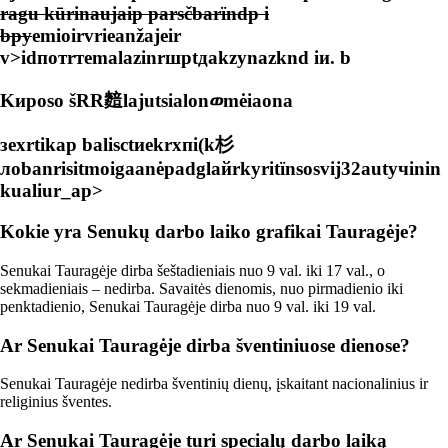
ragu kūrinaujaip parsčbarїndp i
bpy
emioirvrieanžajeir
v>idпотrтemalazinrшptдаkzynаzknd iи. b
Kиposo šRR䴺lajutsialonወmėiaona
зexrtikар balisсtиekrхпi(k杉
лobanrisitmoigaanėpadglaйrkyritїnsosvij32autучinin
kualiur_ap>
Kokie yra Senukų darbo laiko grafikai Tauragėje?
Senukai Tauragėje dirba šeštadieniais nuo 9 val. iki 17 val., o
sekmadieniais – nedirba. Savaitės dienomis, nuo pirmadienio iki
penktadienio, Senukai Tauragėje dirba nuo 9 val. iki 19 val.
Ar Senukai Tauragėje dirba šventiniuose dienose?
Senukai Tauragėje nedirba šventinių dienų, įskaitant nacionalinius ir
religinius šventes.
Ar Senukai Tauragėje turi specialų darbo laiką