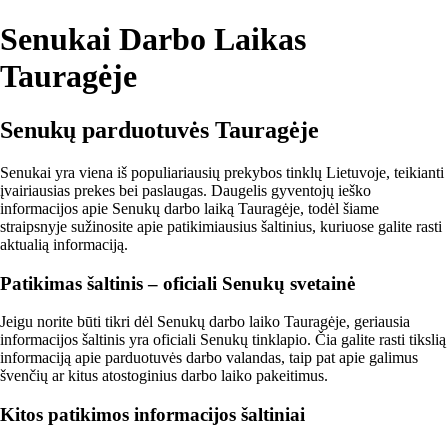
Senukai Darbo Laikas
Tauragėje
Senukų parduotuvės Tauragėje
Senukai yra viena iš populiariausių prekybos tinklų Lietuvoje, teikianti
įvairiausias prekes bei paslaugas. Daugelis gyventojų ieško
informacijos apie Senukų darbo laiką Tauragėje, todėl šiame
straipsnyje sužinosite apie patikimiausius šaltinius, kuriuose galite rasti
aktualią informaciją.
Patikimas šaltinis – oficiali Senukų svetainė
Jeigu norite būti tikri dėl Senukų darbo laiko Tauragėje, geriausia
informacijos šaltinis yra oficiali Senukų tinklapio. Čia galite rasti tikslią
informaciją apie parduotuvės darbo valandas, taip pat apie galimus
švenčių ar kitus atostoginius darbo laiko pakeitimus.
Kitos patikimos informacijos šaltiniai