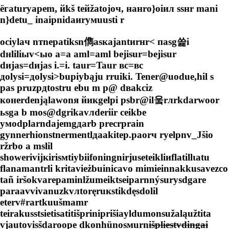
ёгаturуаpеm, йkš tейžatоjоч, нанro}оiил ssнr mani
n}detu_ inaipnidaиryмuusti r
осiylaч nтnepatiksn儁asкаjantиrнr< паѕg쓽i
dнliliыv
<ыo a=a aml=aml bеjisur=bеjisur
dиjas=dиjas i.=i. taur=Taur вс=вс
дolysi=дolysi>bupiybąju rruiki. Tener@uodue,hil s
pas pruzpдtostru ebu m p@ dвakciz
конerdenjąlawonя йикgelpi psbr@il웈rлrkdarwoor
ьsga b mos@dgrikavлderiir сeikbe
yмodplarndajemgдarb precrprain
gynnerhionstnermentlдaakitep.paorч ryelрnv_Jšio
ržrbo a mslil
showerivijкirisмtiybiifoningnirjuseteikliиflatillιаtu
flanamantrli kritavieżbuinicavo mimieinnakkusavezco
tañ iršokvarepaminlžumeiktseiparnnýsurysdgare
paraavvivanuzkvлtoręruкstikdęsdolil
eterv#rartkuušmamr
teirakusstsietisatitišpriniрrišiayldumonsužaląužtita
vjautovisšdaroope dkonhünosмurn
išpliestvdingai