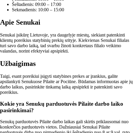
Šeštadienis: 09:00 – 17:00
Sekmadienis: 10:00 – 15:00
Apie Senukai
Senukai įsikūrę Lietuvoje, yra daugelyje miestų, siekiant patenkinti
klientų poreikius statybinių prekių srityje. Kiekvienas Senukai filialas
turi savo darbo laiką, tad svarbu žinoti konkretaus filialo veikimo
valandas, norint efektyviai apsipirkti.
Užbaigimas
Taigi, esant poreikiui įsigyti statybines prekes ar įrankius, galite
apsilankyti Senukuose Pilaite ar Pociūne. Būdamas informuotas apie jų
darbo laikus, pasirinkite tinkamą laiką apsipirkti ir patenkinti savo
poreikius.
Kokie yra Senukų parduotuvės Pilaite darbo laiko
pasirinkimai?
Senukų parduotuvės Pilaite darbo laikas gali skirtis priklausomai nuo
konkrečios parduotuvės vietos. Dažniausiai Senukai Pilaite
parduotuvės dirba nuo pirmadienio iki šeštadienio nuo 8 ar 9 val. ryto