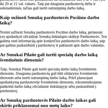
iki 20 ar 21 val. vakaro. Taip pat dauguma parduotuvių dirba ir
sekmadieniais, tačiau gali turėti sutrumpintą darbo laiką.
Kaip sužinoti Senukų parduotuvės Pociūno darbo
laiką?
Norint sužinoti Senukų parduotuvės Pociūno darbo laiką, geriausiai
yra apsilankyti oficialioje Senukų tinklalapio skiltyje Parduotuvės. Ten
galima rasti informaciją apie konkrečios parduotuvės darbo laiką, taip
pat galima paskambinti į parduotuvę ir paklausti apie darbo valandas.
Ar Senukai Pilaite gali turėti specialų darbo laiką
šventinėmis dienomis?
Taip, Senukai Pilaite gali turėti specialų darbo laiką šventinėmis
dienomis. Dauguma parduotuvių gali būti uždarytos šventinėmis
dienomis arba turėti sutrumpintą darbo laiką. Prieš planuojant
apsilankymą parduotuvėje šventinėmis dienomis, rekomenduojama
patikrinti darbo laiką oficialiame tinklalapyje arba paskambinti į
parduotuvę.
Ar Senukų parduotuvės Pilaite darbo laikas gali
skirtis priklausomai nuo metų laiko?