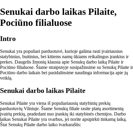
Senukai darbo laikas Pilaite,
Pociūno filialuose
Intro
Senukai yra populiari parduotuvė, kurioje galima rasti įvairiausius
statybinius, buitinius, bei kitiems namų ūkiams reikalingus įrankius ir
prekes. Daugelis žmonių klausia apie Senukų darbo laiką Pilaite ir
Pociūno filialuose. Šiame straipsnyje susipažinsime su Senukų Pilaite ir
Pociūno darbo laikais bei pasidalinsime naudinga informacija apie jų
veiklą.
Senukai darbo laikas Pilaite
Senukai Pilaite yra viena iš populiariausių statybinių prekių
parduotuvių Vilniuje. Šiame Senukų filiale rasite platų asortimentą
įvairių prekių, pradedant nuo įrankių iki statybinės chemijos. Darbo
laikas Senukai Pilaite yra svarbus, jei norite apsipirkti tinkamą laiką.
Štai Senukų Pilaite darbo laiko tvarkaraštis: