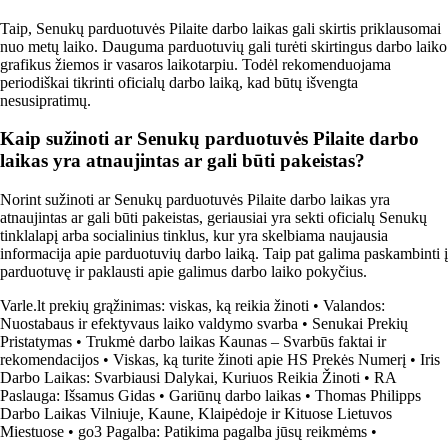
Taip, Senukų parduotuvės Pilaite darbo laikas gali skirtis priklausomai
nuo metų laiko. Dauguma parduotuvių gali turėti skirtingus darbo laiko
grafikus žiemos ir vasaros laikotarpiu. Todėl rekomenduojama
periodiškai tikrinti oficialų darbo laiką, kad būtų išvengta
nesusipratimų.
Kaip sužinoti ar Senukų parduotuvės Pilaite darbo
laikas yra atnaujintas ar gali būti pakeistas?
Norint sužinoti ar Senukų parduotuvės Pilaite darbo laikas yra
atnaujintas ar gali būti pakeistas, geriausiai yra sekti oficialų Senukų
tinklalapį arba socialinius tinklus, kur yra skelbiama naujausia
informacija apie parduotuvių darbo laiką. Taip pat galima paskambinti į
parduotuvę ir paklausti apie galimus darbo laiko pokyčius.
Varle.lt prekių grąžinimas: viskas, ką reikia žinoti
•
Valandos:
Nuostabaus ir efektyvaus laiko valdymo svarba
•
Senukai Prekių
Pristatymas
•
Trukmė darbo laikas Kaunas – Svarbūs faktai ir
rekomendacijos
•
Viskas, ką turite žinoti apie HS Prekės Numerį
•
Iris
Darbo Laikas: Svarbiausi Dalykai, Kuriuos Reikia Žinoti
•
RA
Paslauga: Išsamus Gidas
•
Gariūnų darbo laikas
•
Thomas Philipps
Darbo Laikas Vilniuje, Kaune, Klaipėdoje ir Kituose Lietuvos
Miestuose
•
go3 Pagalba: Patikima pagalba jūsų reikmėms
•